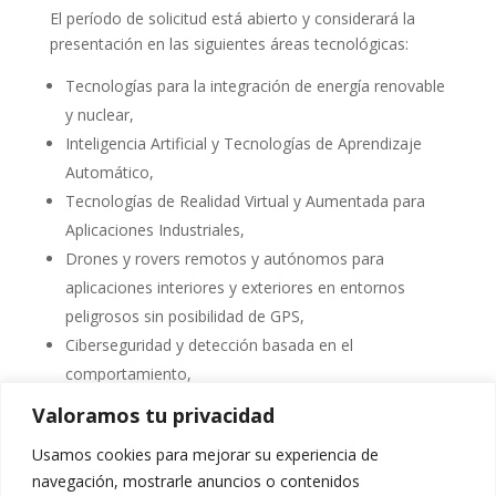
El período de solicitud está abierto y considerará la
presentación en las siguientes áreas tecnológicas:
Tecnologías para la integración de energía renovable
y nuclear,
Inteligencia Artificial y Tecnologías de Aprendizaje
Automático,
Tecnologías de Realidad Virtual y Aumentada para
Aplicaciones Industriales,
Drones y rovers remotos y autónomos para
aplicaciones interiores y exteriores en entornos
peligrosos sin posibilidad de GPS,
Ciberseguridad y detección basada en el
comportamiento,
Tecnologías de eliminación de residuos radiactivos,
Valoramos tu privacidad
Aplicaciones de combustible gastado,
Usamos cookies para mejorar su experiencia de
navegación, mostrarle anuncios o contenidos
Pueden echar un vistazo al siguiente sitio