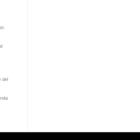
s
or.
ad
 del
enda