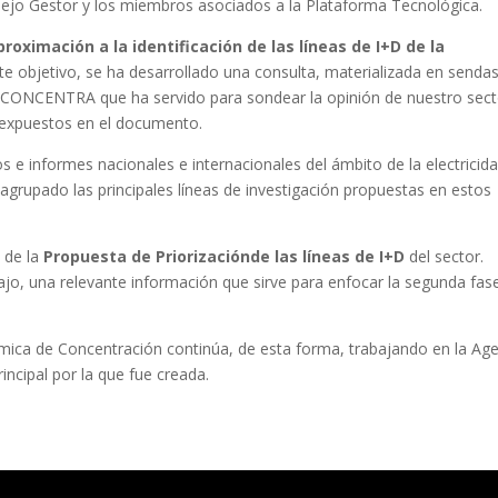
ejo Gestor y los miembros asociados a la Plataforma Tecnológica.
proximación a la identificación de las líneas de I+D de la
ste objetivo, se ha desarrollado una consulta, materializada en senda
CONCENTRA que ha servido para sondear la opinión de nuestro sect
y expuestos en el documento.
 e informes nacionales e internacionales del ámbito de la electricid
agrupado las principales líneas de investigación propuestas en estos
n de la
Propuesta de Priorización
de las líneas de I+D
del sector.
, una relevante información que sirve para enfocar la segunda fase
mica de Concentración continúa, de esta forma, trabajando en la Ag
rincipal por la que fue creada.