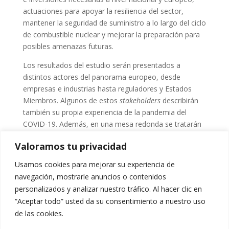
actuaciones para apoyar la resiliencia del sector,
mantener la seguridad de suministro a lo largo del ciclo
de combustible nuclear y mejorar la preparación para
posibles amenazas futuras.
Los resultados del estudio serán presentados a
distintos actores del panorama europeo, desde
empresas e industrias hasta reguladores y Estados
Miembros. Algunos de estos
stakeholders
describirán
también su propia experiencia de la pandemia del
COVID-19. Además, en una mesa redonda se tratarán
medidas para aumentar la resiliencia del sector nuclear
Valoramos tu privacidad
ante futuras pandemias.
Usamos cookies para mejorar su experiencia de
Aquellos que estén interesados disponen de la
agenda
navegación, mostrarle anuncios o contenidos
del evento
. Si desean asistir, deberán registrarse a
personalizados y analizar nuestro tráfico. Al hacer clic en
través de la dirección de correo
“Aceptar todo” usted da su consentimiento a nuestro uso
seminar@nucadvisor.com
.
de las cookies.