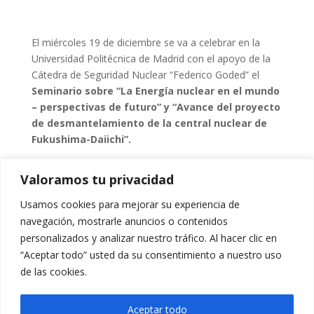
El miércoles 19 de diciembre se va a celebrar en la
Universidad Politécnica de Madrid con el apoyo de la
Cátedra de Seguridad Nuclear “Federico Goded” el
Seminario sobre “La Energía nuclear en el mundo
– perspectivas de futuro” y “Avance del proyecto
de desmantelamiento de la central nuclear de
Fukushima-Daiichi”.
Se contará como profesor con Luis E. Echávarri,
Valoramos tu privacidad
ExDirector General de la Agencia de la Energía Nuclear
de la OCDE y Asesor del Instituto de Investigación para
Usamos cookies para mejorar su experiencia de
el Desmantelamiento Nuclear (Japón).
navegación, mostrarle anuncios o contenidos
personalizados y analizar nuestro tráfico. Al hacer clic en
La asistencia es libre hasta completar aforo, debiendo
“Aceptar todo” usted da su consentimiento a nuestro uso
inscribirse en el enlace:
de las cookies.
https://goo.gl/forms/vhTUpcoMzokOqec02
.
Aceptar todo