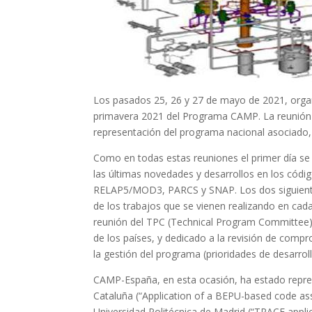
Los pasados 25, 26 y 27 de mayo de 2021, organ
primavera 2021 del Programa CAMP. La reunión h
representación del programa nacional asociado
Como en todas estas reuniones el primer día se 
las últimas novedades y desarrollos en los códi
RELAP5/MOD3, PARCS y SNAP. Los dos siguientes 
de los trabajos que se vienen realizando en cada 
reunión del TPC (Technical Program Committee),
de los países, y dedicado a la revisión de comp
la gestión del programa (prioridades de desarrol
CAMP-España, en esta ocasión, ha estado repres
Cataluña (“Application of a BEPU-based code as
Universidad Politécnica de Madrid (“TRACE appl