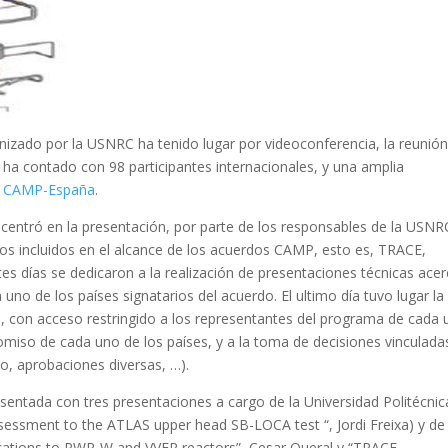
izado por la USNRC ha tenido lugar por videoconferencia, la reunió
a contado con 98 participantes internacionales, y una amplia
,
CAMP-España
.
centró en la presentación, por parte de los responsables de la USNR
gos incluidos en el alcance de los acuerdos CAMP, esto es, TRACE,
días se dedicaron a la realización de presentaciones técnicas acer
uno de los países signatarios del acuerdo. El ultimo día tuvo lugar la
 con acceso restringido a los representantes del programa de cada
romiso de cada uno de los países, y a la toma de decisiones vinculada
lo, aprobaciones diversas, …).
entada con tres presentaciones a cargo de la Universidad Politécnic
sessment to the ATLAS upper head SB-LOCA test “, Jordi Freixa) y de 
ications to PWR-W and VVER reactors”, Cesar Queral y “TRACE