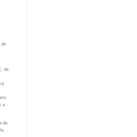
n de
C, de
ca
 uno
s a
a de
la