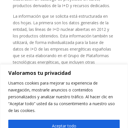
productos derivados de la I+D y recursos dedicados.
La información que se solicita está estructurada en
dos hojas. La primera son los datos generales de la
entidad, las líneas de I+D nuclear abiertas en 2012 y
los productos obtenidos. Esta información también se
utilizará, de forma individualizada para la base de
datos de I+D de las empresas energéticas españolas
que se esta elaborando en el Grupo de Plataformas
tecnológicas energéticas, que incluyen otras
tecnologías como la solar, eólica, carbón limpio, etc.
Valoramos tu privacidad
En la segunda hoja se incluyen datos económicos de la
Usamos cookies para mejorar su experiencia de
I+D del año 2012 con un sencillo desglose que esta
navegación, mostrarle anuncios o contenidos
explicado en la misma hoja. Estos datos solo se
personalizados y analizar nuestro tráfico. Al hacer clic en
utilizarán agrupados por Sectores, por Líneas
“Aceptar todo” usted da su consentimiento a nuestro uso
Estratégicas o por globales del país y en ningún caso
de las cookies.
como datos de entidades individuales.
Pueden descargarse el archivo pinchando en el
Aceptar todo