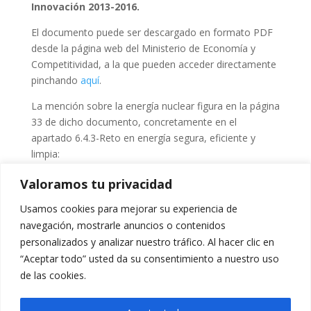
Innovación 2013-2016.
El documento puede ser descargado en formato PDF
desde la página web del Ministerio de Economía y
Competitividad, a la que pueden acceder directamente
pinchando
aquí
.
La mención sobre la energía nuclear figura en la página
33 de dicho documento, concretamente en el
apartado 6.4.3-Reto en energía segura, eficiente y
limpia:
“
Energía Nuclear Sostenible: (i) reactores, seguridad,
Valoramos tu privacidad
prevención y diseño de nuevos combustibles; (ii)
Usamos cookies para mejorar su experiencia de
apoyo a la gestión de los combustibles usados y
navegación, mostrarle anuncios o contenidos
residuos de alta actividad; (iii) reducción de residuos
personalizados y analizar nuestro tráfico. Al hacer clic en
mediante técnicas de separación y transmutación y
“Aceptar todo” usted da su consentimiento a nuestro uso
(iv) tratamiento y gestión de los residos de media y
de las cookies.
baja actividad.”