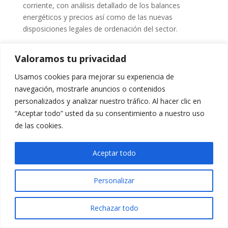
corriente, con análisis detallado de los balances
energéticos y precios así como de las nuevas
disposiciones legales de ordenación del sector.
El capítulo dedicado a la I+D+i nuclear ha sido
Valoramos tu privacidad
elaborado por CEIDEN
Usamos cookies para mejorar su experiencia de
Pueden descargarlo pinchando
aquí
.
navegación, mostrarle anuncios o contenidos
personalizados y analizar nuestro tráfico. Al hacer clic en
“Aceptar todo” usted da su consentimiento a nuestro uso
de las cookies.
Aceptar todo
Personalizar
Rechazar todo