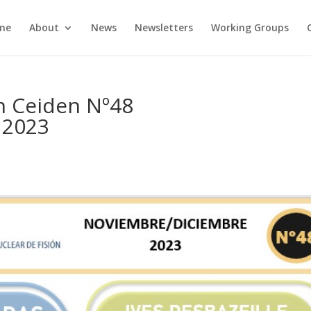
me
About
News
Newsletters
Working Groups
ín Ceiden Nº48
 2023