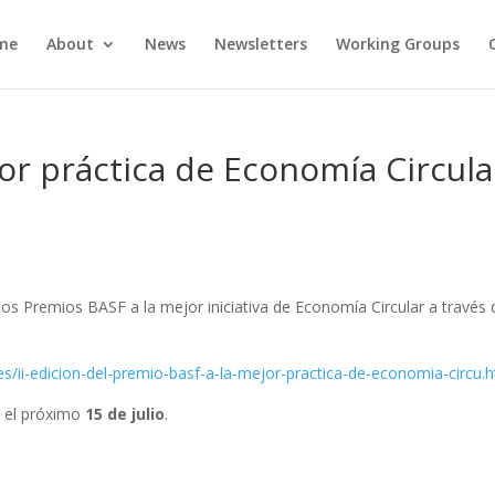
me
About
News
Newsletters
Working Groups
or práctica de Economía Circula
los Premios BASF a la mejor iniciativa de Economía Circular a través 
/ii-edicion-del-premio-basf-a-la-mejor-practica-de-economia-circu.
a el próximo
15 de julio
.