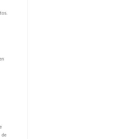
tos.
en
e
5 de