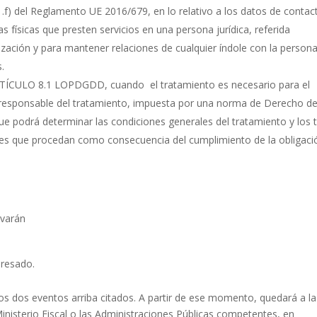
1.f) del Reglamento UE 2016/679, en lo relativo a los datos de contac
físicas que presten servicios en una persona jurídica, referida
ización y para mantener relaciones de cualquier índole con la person
s.
CULO 8.1 LOPDGDD, cuando el tratamiento es necesario para el
l responsable del tratamiento, impuesta por una norma de Derecho de
e podrá determinar las condiciones generales del tratamiento y los 
nes que procedan como consecuencia del cumplimiento de la obligaci
rvarán
eresado.
os dos eventos arriba citados. A partir de ese momento, quedará a la
 Ministerio Fiscal o las Administraciones Públicas competentes, en