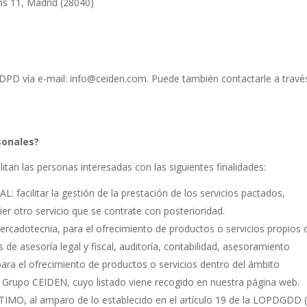
ns 11, Madrid (28040)
 DPD vía e-mail: info@ceiden.com. Puede también contactarle a travé
sonales?
itan las personas interesadas con las siguientes finalidades:
litar la gestión de la prestación de los servicios pactados,
er otro servicio que se contrate con posterioridad.
ercadotecnia, para el ofrecimiento de productos o servicios propios 
de asesoría legal y fiscal, auditoría, contabilidad, asesoramiento
 para el ofrecimiento de productos o servicios dentro del ámbito
l Grupo CEIDEN, cuyo listado viene recogido en nuestra página web.
O, al amparo de lo establecido en el artículo 19 de la LOPDGDD 