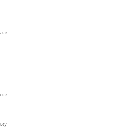
s de
o de
(Ley