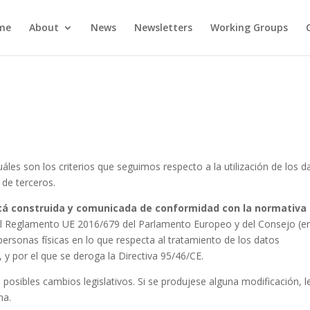
me
About
News
Newsletters
Working Groups
es son los criterios que seguimos respecto a la utilización de los d
 de terceros.
stá construida y comunicada de conformidad con la normativa
el Reglamento UE 2016/679 del Parlamento Europeo y del Consejo (e
 personas físicas en lo que respecta al tratamiento de los datos
, y por el que se deroga la Directiva 95/46/CE.
 posibles cambios legislativos. Si se produjese alguna modificación, l
na.