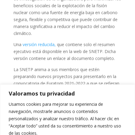
beneficios sociales de la explotación de la fisión
nuclear como una fuente de energía baja en carbono
segura, flexible y competitiva que puede contribuir de
manera significativa a reducir el impacto del cambio
climático.
Una
versión reducida,
que contiene solo el resumen
ejecutivo está disponible en la web de SNETP. Dicha
versión contiene un enlace al documento completo.
La SNETP anima a sus miembros que estén
preparando nuevos proyectos para presentarlo en la
convocatoria de Euratom 2021-2022 a que se refieran
a la Agenda Estratégica en sus propuestas de
Valoramos tu privacidad
proyecto, y espera que se convierta en un documento
Usamos cookies para mejorar su experiencia de
ampliamente utilizado por la comunidad de SNETP.
navegación, mostrarle anuncios o contenidos
personalizados y analizar nuestro tráfico. Al hacer clic en
“Aceptar todo” usted da su consentimiento a nuestro uso
de las cookies.