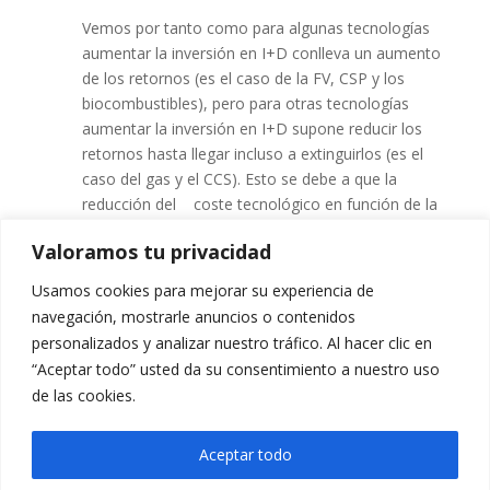
Vemos por tanto como para algunas tecnologías
aumentar la inversión en I+D conlleva un aumento
de los retornos (es el caso de la FV, CSP y los
biocombustibles), pero para otras tecnologías
aumentar la inversión en I+D supone reducir los
retornos hasta llegar incluso a extinguirlos (es el
caso del gas y el CCS). Esto se debe a que la
reducción del coste tecnológico en función de la
inversión en I+D presenta una zona de saturación,
Valoramos tu privacidad
a partir de la cual aumentar la inversión no supone
mejoras sustanciales en el coste de la tecnología.
Usamos cookies para mejorar su experiencia de
navegación, mostrarle anuncios o contenidos
11. Parece esencial reconsiderar, reorientar, y en su
personalizados y analizar nuestro tráfico. Al hacer clic en
caso reforzar las políticas públicas de apoyo a la
“Aceptar todo” usted da su consentimiento a nuestro uso
innovación en energía y de creación de mercado.
de las cookies.
Adjunto los links al
Informe ejecutivo
y al
Informe
completo
.
Aceptar todo