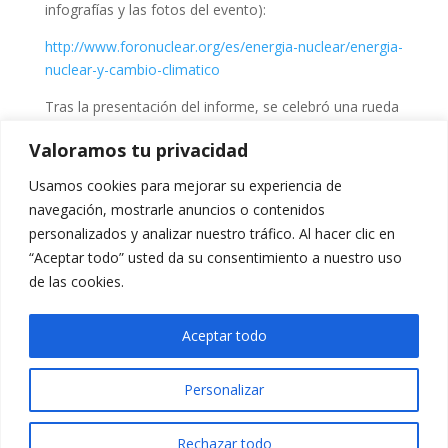
infografías y las fotos del evento):
http://www.foronuclear.org/es/energia-nuclear/energia-
nuclear-y-cambio-climatico
Tras la presentación del informe, se celebró una rueda
de prensa con la presencia de 12 medios de
Valoramos tu privacidad
comunicación.
Usamos cookies para mejorar su experiencia de
En el enlace siguiente podéis descargar la nota de
navegación, mostrarle anuncios o contenidos
prensa que se utilizó:
personalizados y analizar nuestro tráfico. Al hacer clic en
http://www.foronuclear.org/images/stories/recursos/sa
“Aceptar todo” usted da su consentimiento a nuestro uso
la-
de las cookies.
prensa/notas/2015/Nota_de_prensa_nuclear_y_cambio
_clim%C3%A1tico_25nov2015.pdf
Aceptar todo
Personalizar
Rechazar todo