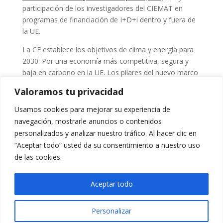
participación de los investigadores del CIEMAT en
programas de financiación de I+D+i dentro y fuera de
la UE.
La CE establece los objetivos de clima y energía para
2030. Por una economía más competitiva, segura y
baja en carbono en la UE. Los pilares del nuevo marco
de la UE en materia de clima y energía para 2030 son
Valoramos tu privacidad
reducir en un 40 % las emisiones de gas de efecto
invernadero (GEI) y que los Estados miembros fijen un
Usamos cookies para mejorar su experiencia de
objetivo vinculante de al menos un 27% de energías
navegación, mostrarle anuncios o contenidos
renovables. Todo eso hará posible una mayor
personalizados y analizar nuestro tráfico. Al hacer clic en
eficiencia energética, un nuevo sistema de gobernanza
“Aceptar todo” usted da su consentimiento a nuestro uso
y una serie de nuevos indicadores que garanticen un
de las cookies.
sistema energético competitivo y seguro y una lucha
contra el cambio climático más efectiva.
Aceptar todo
Personalizar