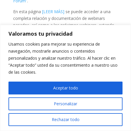
Forum”
.
En esta página
[LEER MÁS]
se puede acceder a una
completa relación y documentación de webinars
pasados, así como a los próximos webinars, estando
previsto para el próximo 22 de mayo el
GIF-IAEA
Valoramos tu privacidad
Webinar on Regulatory Activities in Support of
Usamos cookies para mejorar su experiencia de
SMRs and Advanced Reactor Systems
.
navegación, mostrarle anuncios o contenidos
personalizados y analizar nuestro tráfico. Al hacer clic en
“Aceptar todo” usted da su consentimiento a nuestro uso
de las cookies.
Aceptar todo
Personalizar
Rechazar todo