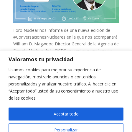
Foro Nuclear nos informa de una nueva edición de
#ConversacionesNucleares en la que nos acompañará
Willliam D. Magwood Director General de la Agencia de
Energía Nuclear de la OCDE presentado por Ignacio
Araluce, Presidente de Foro Nuclear. Conoceremos las
Valoramos tu privacidad
actividades más destacadas de la Agencia de Energía
Usamos cookies para mejorar su experiencia de
Nuclear de la OCDE, así como a su Director General.
navegación, mostrarle anuncios o contenidos
La conferencia será en inglés con traducción
personalizados y analizar nuestro tráfico. Al hacer clic en
simultánea en español.
“Aceptar todo” usted da su consentimiento a nuestro uso
Por su más que indudable interés os invitamos a
de las cookies.
inscribiros
. La reunión tendrá lugar el próximo 26 de
mayo de 2021, a las 12.00 horas, vía Zoom.
Aceptar todo
Personalizar