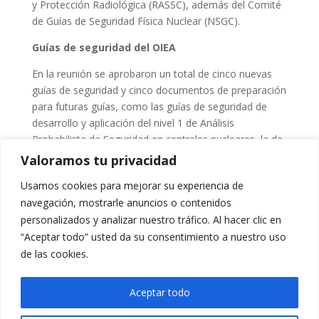
y Protección Radiológica (RASSC), además del Comité
de Guías de Seguridad Física Nuclear (NSGC).
Guías de seguridad del OIEA
En la reunión se aprobaron un total de cinco nuevas
guías de seguridad y cinco documentos de preparación
para futuras guías, como las guías de seguridad de
desarrollo y aplicación del nivel 1 de Análisis
Probabilista de Seguridad en centrales nucleares, la de
demostración de seguridad de tecnologías
Valoramos tu privacidad
innovadoras en los diseños de reactores o la del
Usamos cookies para mejorar su experiencia de
proceso de licenciamiento para instalaciones
navegación, mostrarle anuncios o contenidos
nucleares.
personalizados y analizar nuestro tráfico. Al hacer clic en
Del mismo modo, se actualizó la información sobre
“Aceptar todo” usted da su consentimiento a nuestro uso
los trabajos de la iniciativa de armonización y
de las cookies.
estandarización nuclear y de las actividades del Foro
de reguladores sobre reactores pequeños modulares.
Aceptar todo