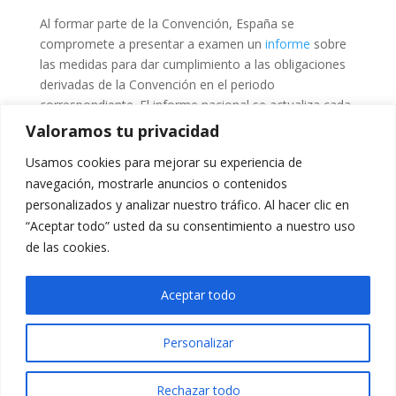
Al formar parte de la Convención, España se
compromete a presentar a examen un
informe
sobre
las medidas para dar cumplimiento a las obligaciones
derivadas de la Convención en el periodo
correspondiente. El informe nacional se actualiza cada
tres años, siendo sometido a un completo proceso de
Valoramos tu privacidad
revisión entre pares. El CSN actúa como punto de
Usamos cookies para mejorar su experiencia de
contacto nacional y coordina la elaboración de los
navegación, mostrarle anuncios o contenidos
informes nacionales. En la redacción de estos informes
personalizados y analizar nuestro tráfico. Al hacer clic en
participan, además del regulador, el MITECO y las
“Aceptar todo” usted da su consentimiento a nuestro uso
centrales nucleares españolas a través de su Comité
de las cookies.
de Energía Nuclear (CEN) del
Foro de Industria Nuclear
Española
.
Aceptar todo
Personalizar
Rechazar todo