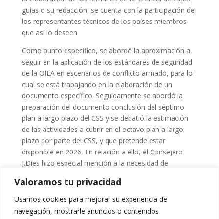
guías o su redacción, se cuenta con la participación de
los representantes técnicos de los países miembros
que así lo deseen.
Como punto específico, se abordó la aproximación a
seguir en la aplicación de los estándares de seguridad
de la OIEA en escenarios de conflicto armado, para lo
cual se está trabajando en la elaboración de un
documento específico. Seguidamente se abordó la
preparación del documento conclusión del séptimo
plan a largo plazo del CSS y se debatió la estimación
de las actividades a cubrir en el octavo plan a largo
plazo por parte del CSS, y que pretende estar
disponible en 2026, En relación a ello, el Consejero
J.Dies hizo especial mención a la necesidad de
establecer como actividad el profundizar en las
Valoramos tu privacidad
estrategias de optimización del funcionamiento de los
organismos reguladores, teniendo en consideración la
Usamos cookies para mejorar su experiencia de
adecuada planificación de recursos humanos y
navegación, mostrarle anuncios o contenidos