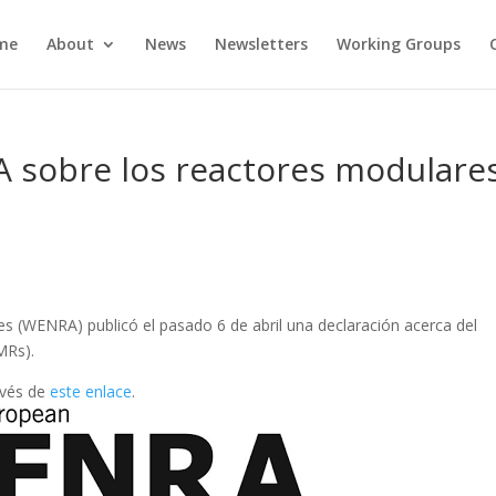
me
About
News
Newsletters
Working Groups
 sobre los reactores modulare
 (WENRA) publicó el pasado 6 de abril una declaración acerca del
MRs).
avés de
este enlace
.