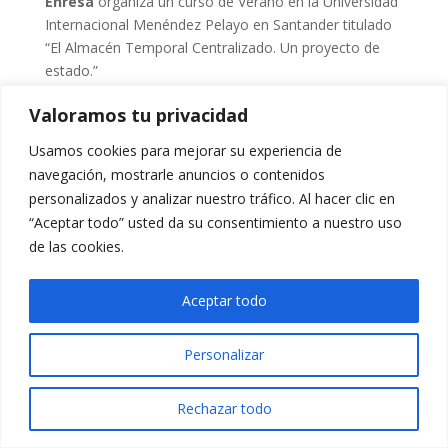
Enresa
organiza un curso de Verano en la Universidad
Internacional Menéndez Pelayo en Santander titulado
“El Almacén Temporal Centralizado. Un proyecto de
estado.”
El curso tendrá lugar entre el
23 y el 25 de julio
.
Valoramos tu privacidad
Pueden consultar la información completa del curso
Usamos cookies para mejorar su experiencia de
pinchando
aquí
.
navegación, mostrarle anuncios o contenidos
Tríptico ATC UIMP
personalizados y analizar nuestro tráfico. Al hacer clic en
“Aceptar todo” usted da su consentimiento a nuestro uso
de las cookies.
Aceptar todo
Personalizar
Rechazar todo