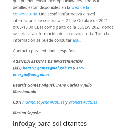
que pueden existir incompatibilidades. Todos los
detalles están disponibles en la
web de la
convocatoria
. Una sesión informativa a nivel
internacional se celebrará el 21 de Octubre de 2021
(9:00-13:30 CET) como parte de la EUSEW 2021 donde
se detallará información de la convocatoria. Toda la
información se puede consultar
aquí
.
Contacto para entidades españolas:
AGENCIA ESTATAL DE INVESTIGACIÓN
(AEI)
beatriz.gomez@aei.gob.es
y
era-
energia@aei.gob.es
Beatriz Gómez Miguel, Irene Carlos y Julio
Marchamalo
CDTI
marina.sopena@cdti.es
y
eranets@cdti.es
Marina Sopeña
Infoday para solicitantes