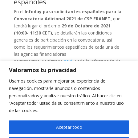
españoles
En el
Infoday para solicitantes españoles para la
Convocatoria Adicional 2021 de CSP ERANET,
que
tendrá lugar el próximo
29 de Octubre de 2021
(10:00- 11:30 CET),
se detallarán las condiciones
generales de participación en la convocatoria, así
como los requerimientos específicos de cada una de
las agencias financiadoras
participantes. Regístrese
aquí
. Toda la información de
la convocatoria se encuentra disponible en
https://csp-
Valoramos tu privacidad
eranet.eu/calls/additional
Usamos cookies para mejorar su experiencia de
navegación, mostrarle anuncios o contenidos
personalizados y analizar nuestro tráfico. Al hacer clic en
“Aceptar todo” usted da su consentimiento a nuestro uso
de las cookies.
Aceptar todo