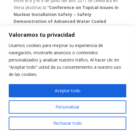
Entre el 6 y el 9 de Junio del año 2017 se celebrará en
Viena (Austria) la
“Conference on Topical Issues in
Nuclear Installation Safety – Safety
Demonstration of Advanced Water Cooled
Nuclear Power Plants”.
Valoramos tu privacidad
La Conferencia está organizada por la Agencia
Usamos cookies para mejorar su experiencia de
Internacional de la Energía Atómica (IAEA). Si están
navegación, mostrarle anuncios o contenidos
interesados, pueden ampliar la información pinchando
personalizados y analizar nuestro tráfico. Al hacer clic en
aquí
.
“Aceptar todo” usted da su consentimiento a nuestro uso
de las cookies.
Aceptar todo
Personalizar
Rechazar todo