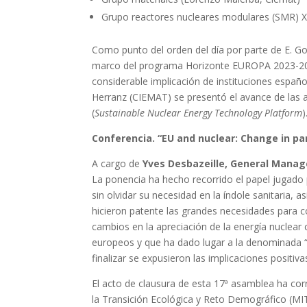
Grupo reactores nucleares modulares (SMR) X
Como punto del orden del día por parte de E. Go
marco del programa Horizonte EUROPA 2023-202
considerable implicación de instituciones españo
Herranz (CIEMAT) se presentó el avance de las 
(
Sustainable Nuclear Energy Technology Platform
)
Conferencia. “EU and nuclear: Change in p
A cargo de
Yves Desbazeille, General Mana
La ponencia ha hecho recorrido el papel jugado 
sin olvidar su necesidad en la índole sanitaria
hicieron patente las grandes necesidades para 
cambios en la apreciación de la energía nuclear
europeos y que ha dado lugar a la denominada “
finalizar se expusieron las implicaciones positi
El acto de clausura de esta 17ª asamblea ha corr
la Transición Ecológica y Reto Demográfico (M