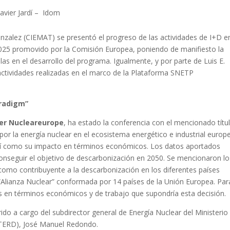
avier Jardí – Idom
nzalez (CIEMAT) se presentó el progreso de las actividades de I+D en
5 promovido por la Comisión Europea, poniendo de manifiesto la
las en el desarrollo del programa. Igualmente, y por parte de Luis E.
actividades realizadas en el marco de la Plataforma SNETP
.
aradigm”
ger Nucleareurope
, ha estado la conferencia con el mencionado títul
por la energía nuclear en el ecosistema energético e industrial europ
, así como su impacto en términos económicos. Los datos aportados
conseguir el objetivo de descarbonización en 2050. Se mencionaron lo
 como contribuyente a la descarbonización en los diferentes países
Alianza Nuclear” conformada por 14 países de la Unión Europea. Par
vas en términos económicos y de trabajo que supondría esta decisión.
ido a cargo del subdirector general de Energía Nuclear del Ministerio
ITERD), José Manuel Redondo.