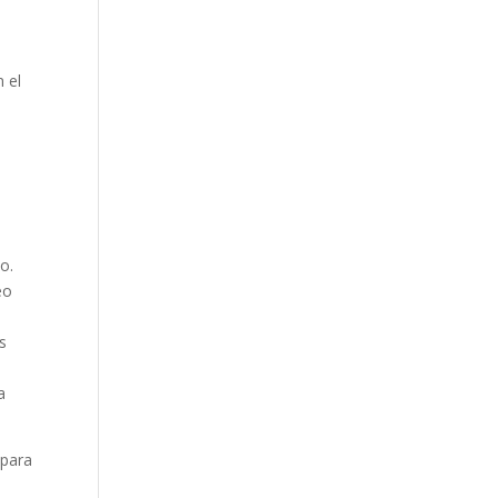
 el
o.
eo
s
a
 para