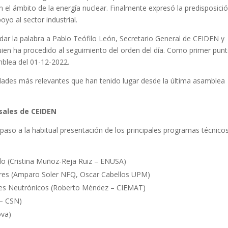
en el ámbito de la energía nuclear. Finalmente expresó la predisposici
oyo al sector industrial.
adar la palabra a Pablo Teófilo León, Secretario General de CEIDEN y
quien ha procedido al seguimiento del orden del día. Como primer pun
mblea del 01-12-2022.
vidades más relevantes que han tenido lugar desde la última asamblea
sales de CEIDEN
paso a la habitual presentación de los principales programas técnico
o (Cristina Muñoz-Reja Ruiz – ENUSA)
res (Amparo Soler NFQ, Oscar Cabellos UPM)
nes Neutrónicos (Roberto Méndez – CIEMAT)
– CSN)
ova)