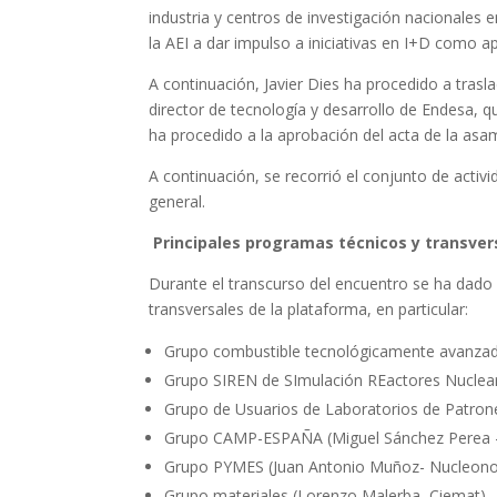
industria y centros de investigación nacionales 
la AEI a dar impulso a iniciativas en I+D como ap
A continuación, Javier Dies ha procedido a trasl
director de tecnología y desarrollo de Endesa, 
ha procedido a la aprobación del acta de la asa
A continuación, se recorrió el conjunto de acti
general.
Principales programas técnicos y transver
Durante el transcurso del encuentro se ha dado 
transversales de la plataforma, en particular:
Grupo combustible tecnológicamente avanzad
Grupo SIREN de SImulación REactores Nuclea
Grupo de Usuarios de Laboratorios de Patro
Grupo CAMP-ESPAÑA (Miguel Sánchez Perea 
Grupo PYMES (Juan Antonio Muñoz- Nucleon
Grupo materiales (Lorenzo Malerba, Ciemat)