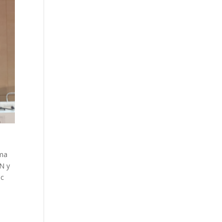
rma
SN y
ec