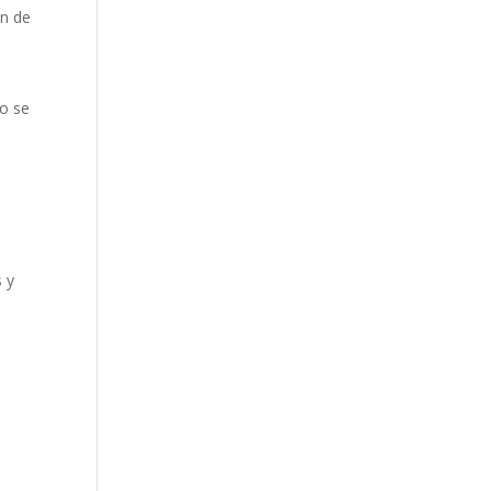
ón de
to se
s y