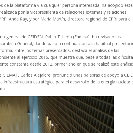
s de la plataforma y a cualquier persona interesada, ha acogido est
ealizada por la vicepresidenta de relaciones externas y relaciones
PRI), Anda Ray, y por María Martín, directora regional de EPRI para el
ario general de CEIDEN, Pablo T. León (Endesa), ha revisado las
Asamblea General, dando paso a continuación a la habitual presentac
aforma. Entre los temas presentados, destaca el análisis de las
ndiente al ejercicio 2016, que muestra que, pese a todas las dificult
nte constante desde 2012, primer año en que se realizó este análisi
 de CIEMAT, Carlos Alejaldre, pronunció unas palabras de apoyo a CE
a infraestructura estratégica para el desarrollo de la energía nuclear 
da.