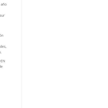
e año
 sur
ión
ades,
s.
IDEN
de