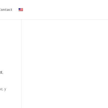
Contact
RE
,
z, y
s