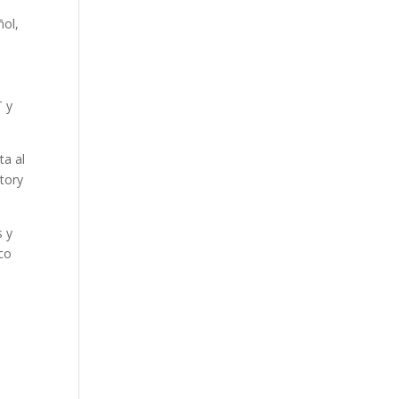
ñol,
T y
ta al
tory
s y
ico