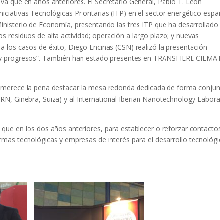
iva que en años anteriores. El Secretario General, Pablo T. León
niciativas Tecnológicas Prioritarias (ITP) en el sector energético espa
Ministerio de Economía, presentando las tres ITP que ha desarrollado
os residuos de alta actividad; operación a largo plazo; y nuevas
a los casos de éxito, Diego Encinas (CSN) realizó la presentación
n y progresos”. También han estado presentes en TRANSFIERE CIEMA
, merece la pena destacar la mesa redonda dedicada de forma conjun
RN, Ginebra, Suiza) y al International Iberian Nanotechnology Labora
 que en los dos años anteriores, para establecer o reforzar contacto
rmas tecnológicas y empresas de interés para el desarrollo tecnológ