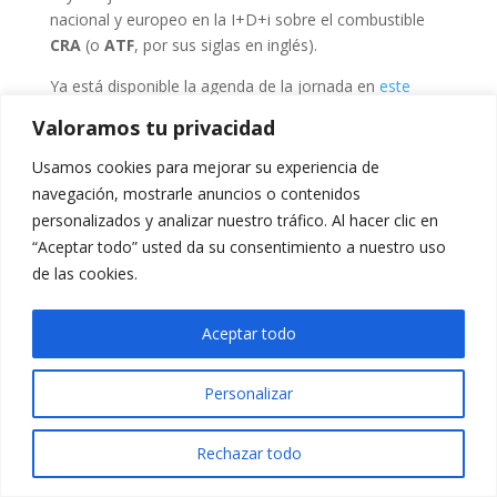
nacional y europeo en la I+D+i sobre el combustible
CRA
(o
ATF
, por sus siglas en inglés).
Ya está disponible la agenda de la jornada en
este
enlace.
Valoramos tu privacidad
Para más información,
pincha aquí
Usamos cookies para mejorar su experiencia de
navegación, mostrarle anuncios o contenidos
Se ruega confirmación a la mayor brevedad posible a
través de correo electrónico a Soulma Belghachi
personalizados y analizar nuestro tráfico. Al hacer clic en
(
sbb@enusa.es
)
“Aceptar todo” usted da su consentimiento a nuestro uso
de las cookies.
Aceptar todo
Personalizar
Rechazar todo