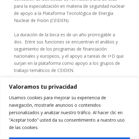
para la especialización en materia de seguridad nuclear
de apoyo a la Plataforma Tecnológica de Energía
Nuclear de Fisión (CEIDEN).
La duración de la beca es de un año prorrogable a
dos. Entre sus funciones se encuentran el análisis y
seguimiento de los programas de financiación
nacionales y europeos, y el apoyo a tareas de I+D que
surjan en la plataforma como apoyo a los grupos de
trabajo temáticos de CEIDEN.
La beca ha sido concedida a Álvaro González Escapa,
Valoramos tu privacidad
graduado en Ingeniería Industrial por la UPM, y que
Usamos cookies para mejorar su experiencia de
actualmente está finalizando sus estudios del Doble
navegación, mostrarle anuncios o contenidos
Máster en Ingeniería Industrial y Ciencia y Tecnología
personalizados y analizar nuestro tráfico. Al hacer clic en
Nuclear, también en la UPM. Uno de sus dos Trabajos
“Aceptar todo” usted da su consentimiento a nuestro uso
de Fin de Máster trata sobre métodos de
de las cookies.
discretización espacial en códigos termohidráulicos de
núcleo, empleando para ello el código CTF.