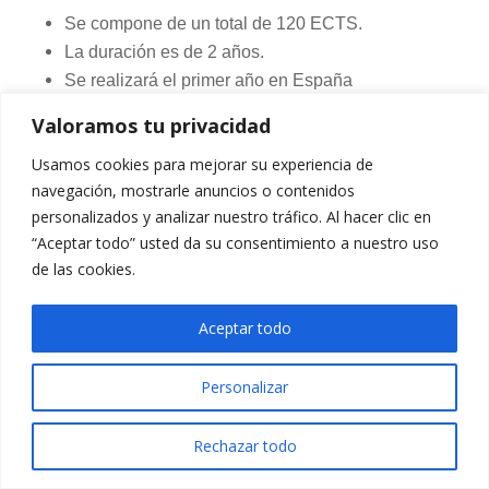
Se
compone
de un total de 120
ECTS
.
La
duración
es
de 2
años
.
Se
realizará
el primer
año
en
España
(Universidad
Politécnica
de
Cataluña
) o
Valoramos tu privacidad
Suecia
(
KTH
) y el
segundo
año
en
Francia
Usamos cookies para mejorar su experiencia de
(
Grenoble
o
París
).
navegación, mostrarle anuncios o contenidos
personalizados y analizar nuestro tráfico. Al hacer clic en
Si
quieren
ampliar
la
información
sobre
dicho
“Aceptar todo” usted da su consentimiento a nuestro uso
Máster
pueden
visitar
la
siguiente
página
web:
de las cookies.
Información
Máster
EMINE
Aceptar todo
Personalizar
Rechazar todo