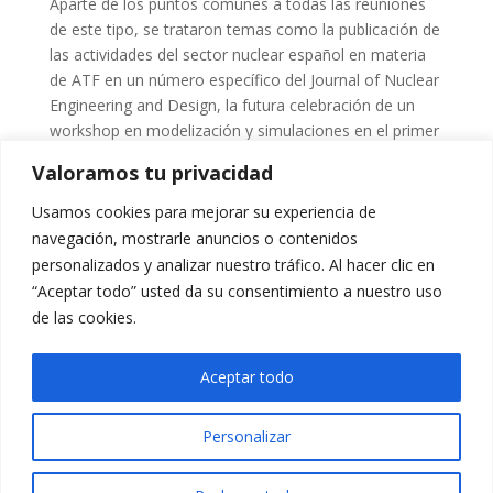
Aparte de los puntos comunes a todas las reuniones
de este tipo, se trataron temas como la publicación de
las actividades del sector nuclear español en materia
de ATF en un número específico del Journal of Nuclear
Engineering and Design, la futura celebración de un
workshop en modelización y simulaciones en el primer
trimestre de 2024, la creación de un espacio específico
Valoramos tu privacidad
para el Grupo ATF en la web del CEIDEN y el esfuerzo
realizado por la industria europea para la
Usamos cookies para mejorar su experiencia de
racionalización de los requisitos taxonómicos a la
navegación, mostrarle anuncios o contenidos
energía nuclear de la Unión Europea. Esta mesa de
personalizados y analizar nuestro tráfico. Al hacer clic en
trabajo reitera su compromiso de seguir actuando
“Aceptar todo” usted da su consentimiento a nuestro uso
como foro de intercambio de conocimientos y de
de las cookies.
identificación de iniciativas comunes que ayuden a
fomentar el desarrollo de los combustibles futuros.
Aceptar todo
Personalizar