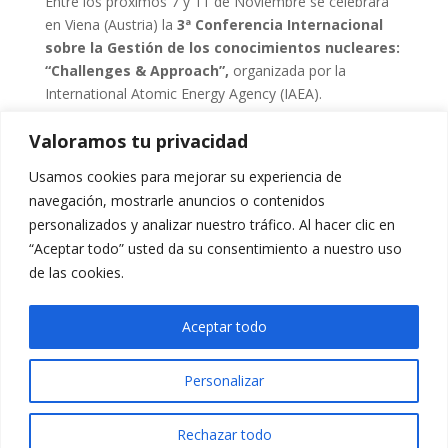
Entre los próximos 7 y 11 de Noviembre se celebrará
en Viena (Austria) la
3ª Conferencia Internacional
sobre la Gestión de los conocimientos nucleares:
“Challenges & Approach”,
organizada por la
International Atomic Energy Agency (IAEA).
Si están interesados en la Conferencia pueden visitar la
Valoramos tu privacidad
siguiente web:
Usamos cookies para mejorar su experiencia de
http://www-pub.iaea.org/iaeameetings/50805/Third-
navegación, mostrarle anuncios o contenidos
International-Conference-on-Nuclear-Knowledge-
personalizados y analizar nuestro tráfico. Al hacer clic en
Management-Challenges-and-Approaches
“Aceptar todo” usted da su consentimiento a nuestro uso
de las cookies.
Aceptar todo
Personalizar
Rechazar todo