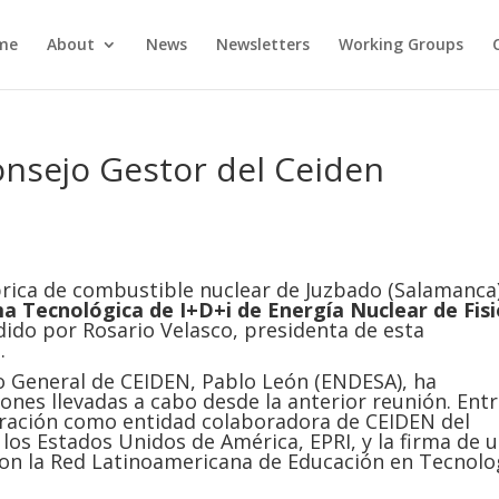
me
About
News
Newsletters
Working Groups
onsejo Gestor del Ceiden
ábrica de combustible nuclear de Juzbado (Salamanca)
a Tecnológica de I+D+i de Energía Nuclear de Fis
idido por Rosario Velasco, presidenta de esta
.
rio General de CEIDEN, Pablo León (ENDESA), ha
ones llevadas a cabo desde la anterior reunión. Ent
oración como entidad colaboradora de CEIDEN del
 los Estados Unidos de América, EPRI, y la firma de 
n la Red Latinoamericana de Educación en Tecnolo