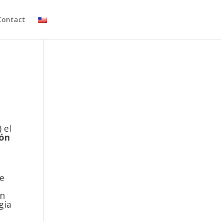
Contact
 el
ión
re
un
gía