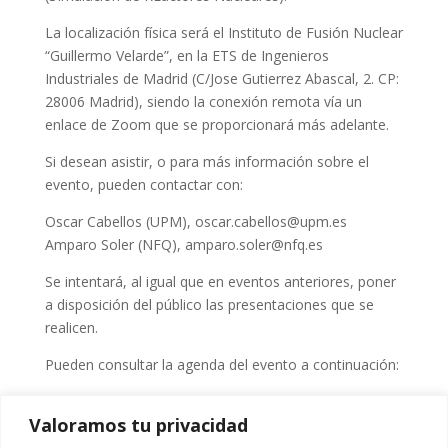
La localización física será el Instituto de Fusión Nuclear
“Guillermo Velarde”, en la ETS de Ingenieros
Industriales de Madrid (C/Jose Gutierrez Abascal, 2. CP:
28006 Madrid), siendo la conexión remota vía un
enlace de Zoom que se proporcionará más adelante.
Si desean asistir, o para más información sobre el
evento, pueden contactar con:
Oscar Cabellos (UPM), oscar.cabellos@upm.es
Amparo Soler (NFQ), amparo.soler@nfq.es
Se intentará, al igual que en eventos anteriores, poner
a disposición del público las presentaciones que se
realicen.
Pueden consultar la agenda del evento a continuación:
Valoramos tu privacidad
Security Error:
PDF files must be hosted on